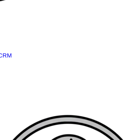
niCRM