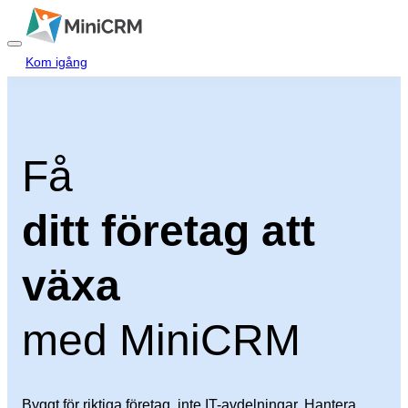
Kom igång
Logga in
Hem
Få
Produkter
ditt företag att
Priser
växa
Blogg
Hjälp
med MiniCRM
Kontakta oss
Byggt för riktiga företag, inte IT-avdelningar. Hantera