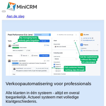
Aan de slag
Inloggen
Startpagina
Producten
Prijzen
Blog
Hulp
Verkoopautomatisering voor professionals
Alle klanten in één systeem - altijd en overal
Neem contact met ons op
toegankelijk. Actueel systeem met volledige
klantgeschiedenis.