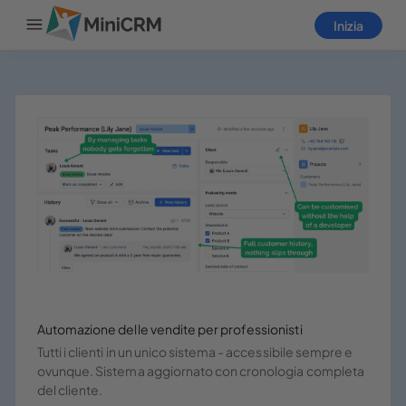
Inizia
Accedi
Home
Prodotti
Prezzi
Blog
Aiuto
Automazione delle vendite per professionisti
Tutti i clienti in un unico sistema - accessibile sempre e
Contattaci
ovunque. Sistema aggiornato con cronologia completa
del cliente.